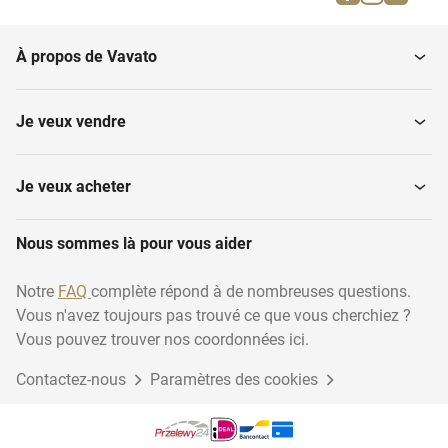
Sacs et portefeuilles
Tenues de travail unisexe
À propos de Vavato
Vêtements de cyclisme
Vêtements de moto dame
Je veux vendre
Vêtements enfant
Accessoires
Je veux acheter
Nous sommes là pour vous aider
Chaussures homme
Chaussures femme
Notre
FAQ
complète répond à de nombreuses questions.
Vous n'avez toujours pas trouvé ce que vous cherchiez ?
Sous-vêtements
Vêtements de sport dame
masculins et...
Vous pouvez trouver nos coordonnées ici.
Contactez-nous
Paramètres des cookies
Sous-vêtements unisexe
Montres
et