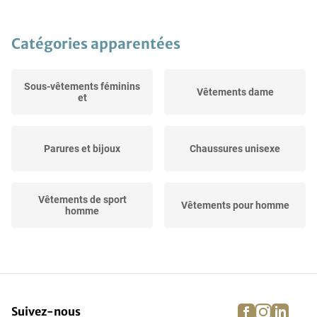
Catégories apparentées
Sous-vêtements féminins
Vêtements dame
et
Parures et bijoux
Chaussures unisexe
Vêtements de sport
Vêtements pour homme
homme
Vêtements de moto
Vêtements de moto
unisexe
homme
facebook
instagra
linke
pi
Suivez-nous