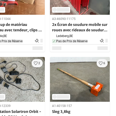
0-11044
A3-46090-11175
up de matériau
2x Écran de soudure mobile sur
u avec tendeur, clips et
roues avec rideaux de soudure
en PVC rouge
le,
BE
Ledeberg,
BE
 Prix de Réserve
Pas de Prix de Réserve
2
6
0-12339
A1-40158-157
ation Solartron Orbit -
Sleg 3,8kg