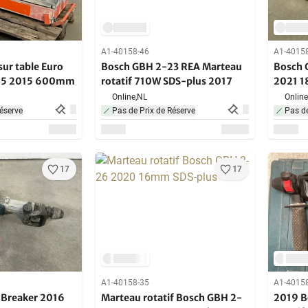
A1-40158-46
A1-4015
sur table Euro
Bosch GBH 2-23 REA Marteau
Bosch 
-45 2015 600mm
rotatif 710W SDS-plus 2017
2021 1
Online,
NL
Online
éserve
Pas de Prix de Réserve
Pas de
17
17
A1-40158-35
A1-4015
 Breaker 2016
Marteau rotatif Bosch GBH 2-
2019 B