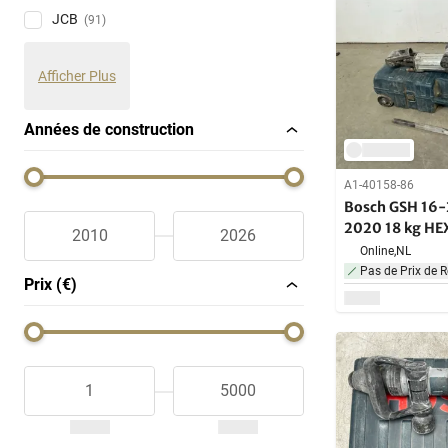
JCB
(91)
Afficher Plus
Années de construction
A1-40158-86
Bosch GSH 16-
2020 18 kg HE
Online,
NL
Pas de Prix de R
Prix (€)