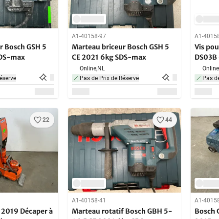
A1-40158-97
A1-4015
r Bosch GSH 5
Marteau briceur Bosch GSH 5
Vis pou
SDS-max
CE 2021 6kg SDS-max
DS03B 
Online,
NL
Online
éserve
Pas de Prix de Réserve
Pas de
22
44
A1-40158-41
A1-4015
 2019 Décaper à
Marteau rotatif Bosch GBH 5-
Bosch 