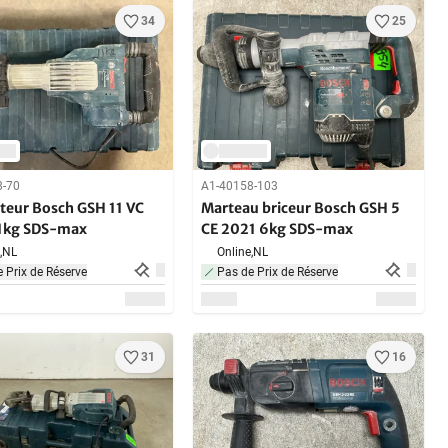
34
25
8-70
A1-40158-103
cteur Bosch GSH 11 VC
Marteau briceur Bosch GSH 5
1kg SDS-max
CE 2021 6kg SDS-max
,
NL
Online,
NL
 Prix de Réserve
Pas de Prix de Réserve
31
16