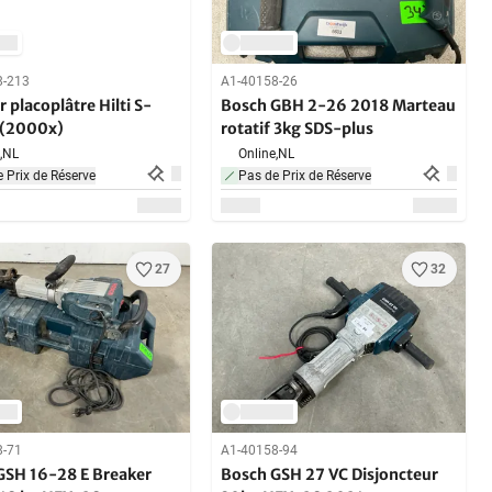
8-213
A1-40158-26
r placoplâtre Hilti S-
Bosch GBH 2-26 2018 Marteau
(2000x)
rotatif 3kg SDS-plus
,
NL
Online,
NL
 Prix de Réserve
Pas de Prix de Réserve
27
32
8-71
A1-40158-94
GSH 16-28 E Breaker
Bosch GSH 27 VC Disjoncteur