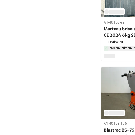
A1-40158-99
Marteau briseu
CE 2024 6kg 
Online,
NL
Pas de Prix de R
A1-40158-176
Blastrac BS-75