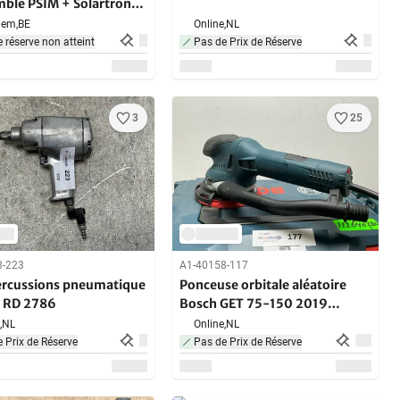
mble PSIM + Solartron
-3 T-CON (10) (10x)
em,
BE
Online,
NL
e réserve non atteint
Pas de Prix de Réserve
3
25
8-223
A1-40158-117
percussions pneumatique
Ponceuse orbitale aléatoire
 RD 2786
Bosch GET 75-150 2019
150mm
,
NL
Online,
NL
 Prix de Réserve
Pas de Prix de Réserve