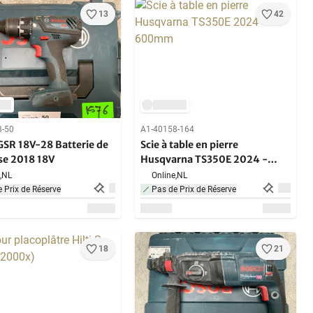
13
42
8-50
A1-40158-164
GSR 18V-28 Batterie de
Scie à table en pierre
se 2018 18V
Husqvarna TS350E 2024 -
600mm
,
NL
Online,
NL
 Prix de Réserve
Pas de Prix de Réserve
18
21