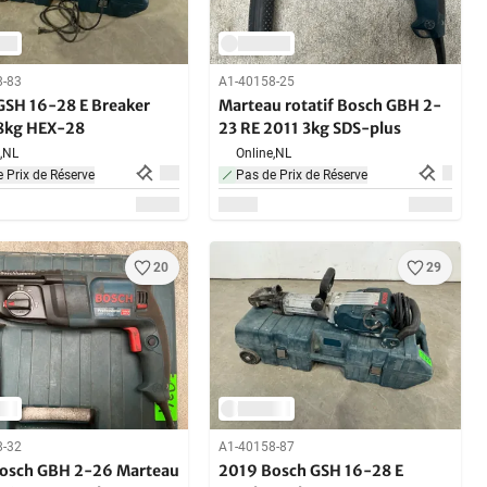
8-83
A1-40158-25
GSH 16-28 E Breaker
Marteau rotatif Bosch GBH 2-
8kg HEX-28
23 RE 2011 3kg SDS-plus
,
NL
Online,
NL
 Prix de Réserve
Pas de Prix de Réserve
20
29
8-32
A1-40158-87
osch GBH 2-26 Marteau
2019 Bosch GSH 16-28 E