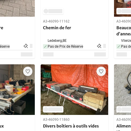
A3-46090-11162
A3-4609
re
Chemin de fer
Beauco
d’annea
sangle
Ledeberg,
BE
Vlierze
éserve
Pas de Prix de Réserve
Pas de
A3-46090-11860
A3-4609
ux
Divers boîtiers à outils vides
Aliment