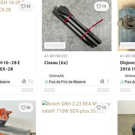
32
14
A1-40158-222
A1-4015
H 16-28 E
Ciseau (6x)
Disjon
HEX-28
2016 1
Online,
NL
Online
éserve
Pas de Prix de Réserve
Pas de
36
12