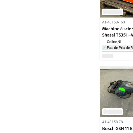
A1-40158-163
Machine à scie 
Shatal TS351
Online,
NL
Pas de Prix de R
A1-40158-78
Bosch GSH 11 E