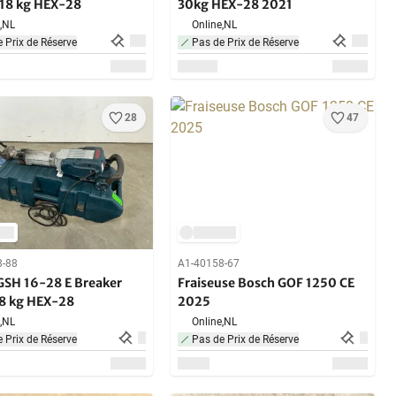
 18 kg HEX-28
30kg HEX-28 2021
,
NL
Online,
NL
 Prix de Réserve
Pas de Prix de Réserve
28
47
8-88
A1-40158-67
GSH 16-28 E Breaker
Fraiseuse Bosch GOF 1250 CE
8 kg HEX-28
2025
,
NL
Online,
NL
 Prix de Réserve
Pas de Prix de Réserve