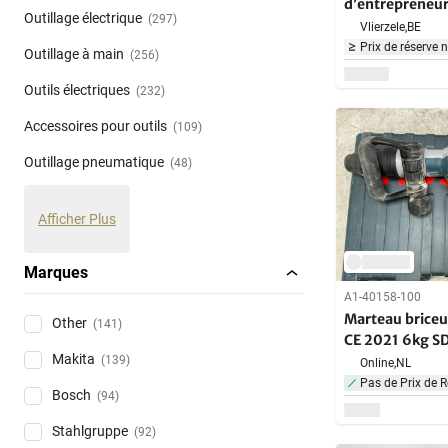
d’entrepreneu
Outillage électrique
(297)
Vlierzele,
BE
Prix de réserve 
Outillage à main
(256)
Outils électriques
(232)
Accessoires pour outils
(109)
Outillage pneumatique
(48)
Afficher Plus
Marques
A1-40158-100
Marteau briceu
Other
(141)
CE 2021 6kg S
Makita
(139)
Online,
NL
Pas de Prix de R
Bosch
(94)
Stahlgruppe
(92)