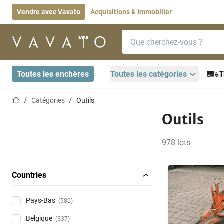
Vendre avec Vavato
Acquisitions & Immobilier
Barre de recherche
Page d'accueil
Toutes les enchères
Toutes les catégories
T
Page d'accueil
Catégories
Outils
Outils
978 lots
Countries
Pays-Bas
(580)
Belgique
(337)