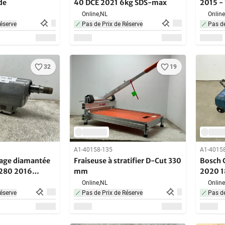
de
40 DCE 2021 6kg SDS-max
2015 -
Online,
NL
Online
éserve
Pas de Prix de Réserve
Pas de
32
19
A1-40158-135
A1-4015
rage diamantée
Fraiseuse à stratifier D-Cut 330
Bosch 
280 2016
mm
2020 1
Online,
NL
Online
éserve
Pas de Prix de Réserve
Pas de