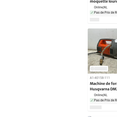
moquette lour
Online,
NL
Pas de Prix de R
A1-40158-111
Machine de fo
Husqvarna DM
250mm
Online,
NL
Pas de Prix de R