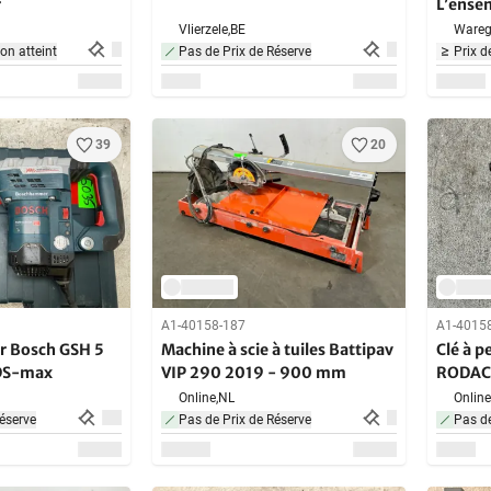
r
L’ense
971000
Vlierzele,
BE
Wareg
non atteint
Pas de Prix de Réserve
Prix d
39
20
A1-40158-187
A1-4015
r Bosch GSH 5
Machine à scie à tuiles Battipav
Clé à 
DS-max
VIP 290 2019 - 900 mm
RODAC
Online,
NL
Online
éserve
Pas de Prix de Réserve
Pas de