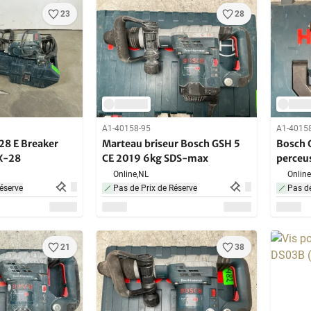
23
28
A1-40158-95
A1-4015
28 E Breaker
Marteau briseur Bosch GSH 5
Bosch 
X-28
CE 2019 6kg SDS-max
perceu
Online,
NL
Online
éserve
Pas de Prix de Réserve
Pas de
21
38