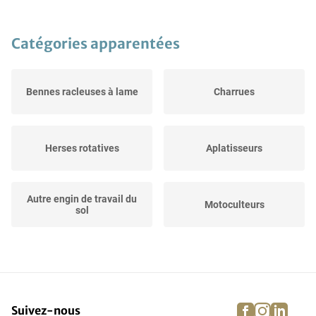
Catégories apparentées
Bennes racleuses à lame
Charrues
Herses rotatives
Aplatisseurs
Autre engin de travail du
Motoculteurs
sol
Désherbeurs à dents
Herses à disques courts
facebook
instagra
linke
pi
Suivez-nous