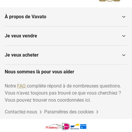
Niveleurs
Rotavators
À propos de Vavato
Déchaumeurs
Cultivateurs
Je veux vendre
Scarificateurs
Packers-Rollers
Je veux acheter
Herses à mouvement
Nous sommes là pour vous aider
Herses à disques
alternatif
Notre
FAQ
complète répond à de nombreuses questions.
Vous n'avez toujours pas trouvé ce que vous cherchiez ?
Bineuses
Tondeuses
Vous pouvez trouver nos coordonnées ici.
Contactez-nous
Paramètres des cookies
Combinés de semis