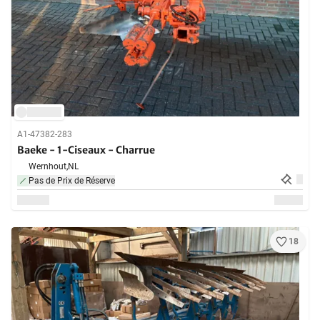
A1-47382-283
Baeke - 1-Ciseaux - Charrue
Wernhout,
NL
Pas de Prix de Réserve
18