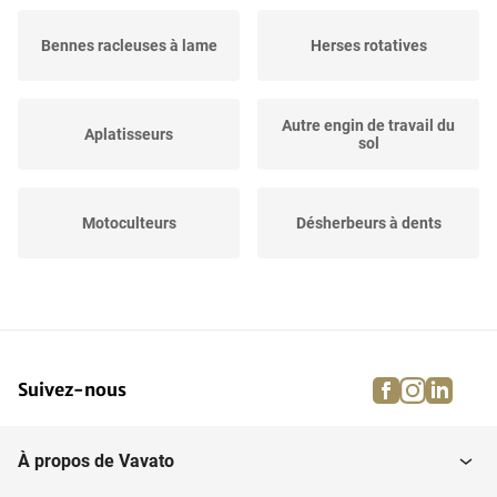
Bennes racleuses à lame
Herses rotatives
Autre engin de travail du
Aplatisseurs
sol
Motoculteurs
Désherbeurs à dents
Herses à disques courts
Niveleurs
facebook
instagra
linke
pi
Suivez-nous
Rotavators
Déchaumeurs
À propos de Vavato
Cultivateurs
Scarificateurs