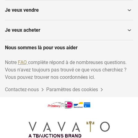
Je veux vendre
Herses à mouvement
Packers-Rollers
alternatif
Je veux acheter
Nous sommes là pour vous aider
Herses à disques
Fraises
Notre
FAQ
complète répond à de nombreuses questions.
Vous n'avez toujours pas trouvé ce que vous cherchiez ?
Bineuses
Tondeuses
Vous pouvez trouver nos coordonnées ici.
Contactez-nous
Paramètres des cookies
Combinés de semis