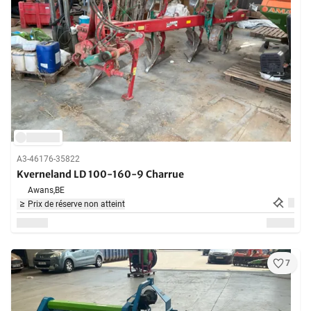
A3-46176-35822
Kverneland LD 100-160-9 Charrue
Awans,
BE
Prix de réserve non atteint
7