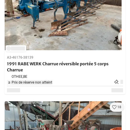
A3-46176-38139
1991 RABE WERK Charrue réversible portée 5 corps
Charrue
OTHEE,
BE
Prix de réserve non atteint
18