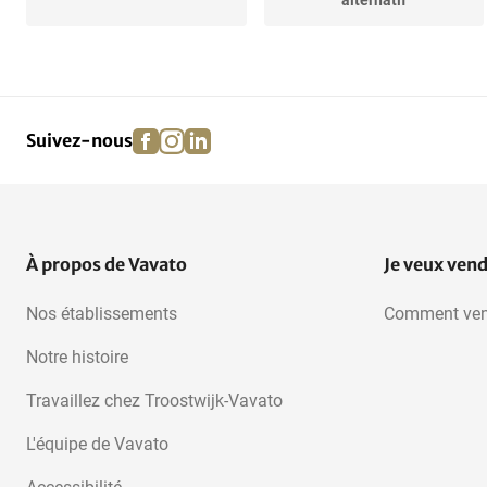
alternatif
Combinés de semis
facebook
instagram
linkedin
pinterest
Suivez-nous
À propos de Vavato
Je veux ven
Nos établissements
Comment ven
Notre histoire
Travaillez chez Troostwijk-Vavato
L'équipe de Vavato