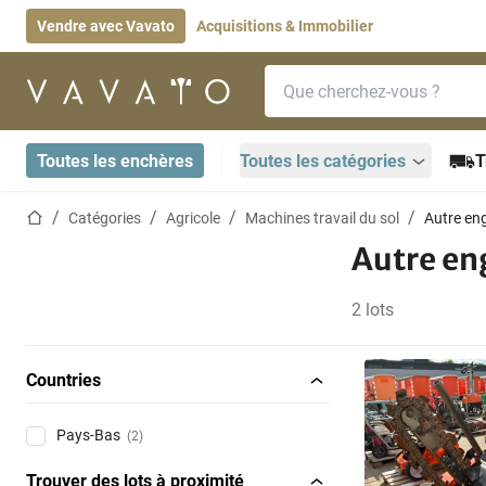
Vendre avec Vavato
Acquisitions & Immobilier
Barre de recherche
Page d'accueil
Toutes les enchères
Toutes les catégories
T
Page d'accueil
Catégories
Agricole
Machines travail du sol
Autre eng
Autre eng
2 lots
Countries
Pays-Bas
(2)
Trouver des lots à proximité