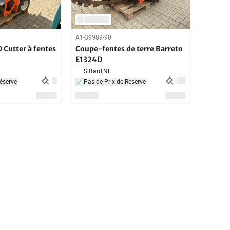
A1-39989-90
 Cutter à fentes
Coupe-fentes de terre Barreto
E1324D
Sittard,
NL
éserve
Pas de Prix de Réserve