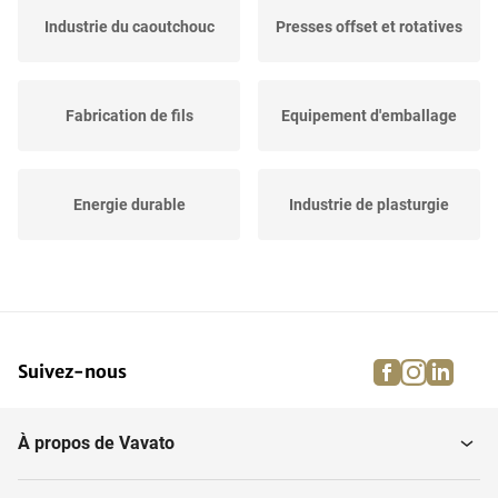
Industrie du caoutchouc
Presses offset et rotatives
Fabrication de fils
Equipement d'emballage
Energie durable
Industrie de plasturgie
Marchandises de l'armée
Stock Industrie graphique
facebook
instagra
linke
pi
Suivez-nous
Industrie des circuits
Machines graphiques
imprimés
À propos de Vavato
Equipement
Peinture et nettoyage
pharmaceutique,...