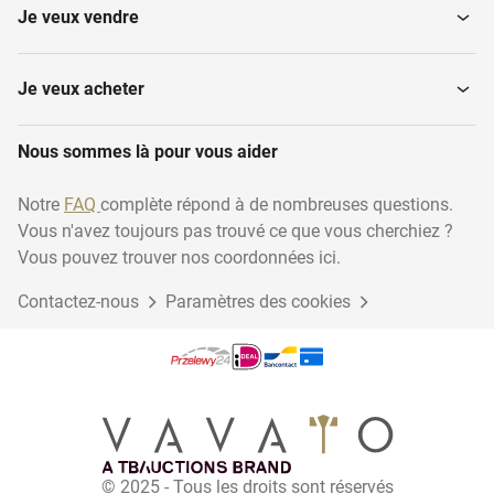
Je veux vendre
Machines de production
Air de refroidissement et
de bougies
de...
Je veux acheter
Diverses machines
Nous sommes là pour vous aider
Construction en bois
textiles
Notre
FAQ
complète répond à de nombreuses questions.
Vous n'avez toujours pas trouvé ce que vous cherchiez ?
Traitement des pierres en
Nettoyage et hygiène
verre...
Vous pouvez trouver nos coordonnées ici.
Contactez-nous
Paramètres des cookies
Stock Plastique et
Equipement et machines
caoutchouc
de processus
Inventaire du musée
Propriété intellectuelle
© 2025 - Tous les droits sont réservés