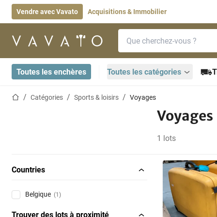
Vendre avec Vavato
Acquisitions & Immobilier
Barre de recherche
Page d'accueil
Toutes les enchères
Toutes les catégories
T
Page d'accueil
Catégories
Sports & loisirs
Voyages
Voyages
1 lots
Countries
Belgique
(1)
Trouver des lots à proximité