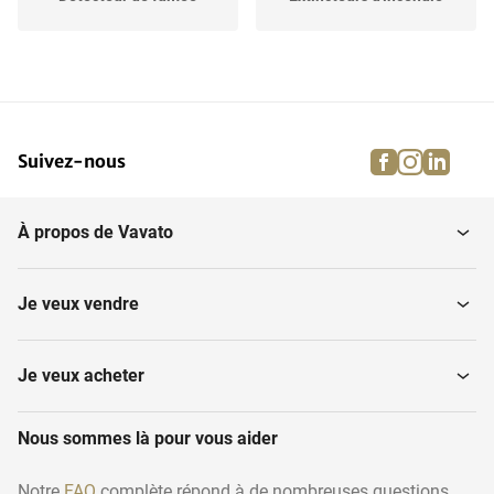
Enrouleurs de tuyaux
Systèmes d'alarme
d'incendie
facebook
instagra
linke
pi
Suivez-nous
Autres services de
Couvertures anti-feu
prévention des...
À propos de Vavato
Je veux vendre
Je veux acheter
Nous sommes là pour vous aider
Notre
FAQ
complète répond à de nombreuses questions.