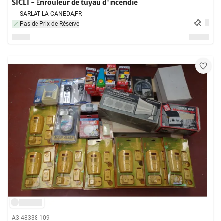
SICLI - Enrouleur de tuyau d'incendie
SARLAT LA CANEDA,
FR
Pas de Prix de Réserve
A3-48338-109