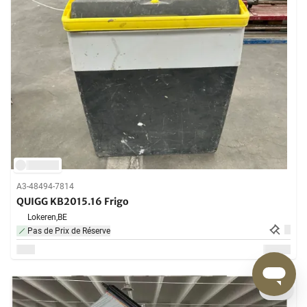
A3-48494-7814
QUIGG KB2015.16 Frigo
Lokeren,
BE
Pas de Prix de Réserve
18