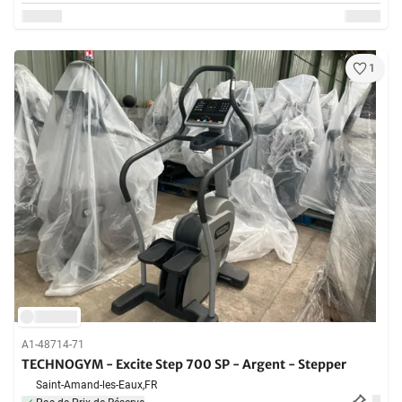
1
A1-48714-71
TECHNOGYM - Excite Step 700 SP - Argent - Stepper
Saint-Amand-les-Eaux,
FR