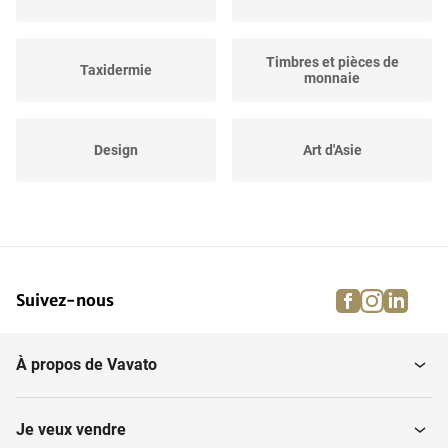
Timbres et pièces de
Taxidermie
monnaie
Design
Art d'Asie
Arts décoratifs
Bijoux & Orfèvrerie
facebook
instagra
linke
pi
Suivez-nous
Souvenirs
Jouets vintage
À propos de Vavato
Lingots d'argent
Habillement
Je veux vendre