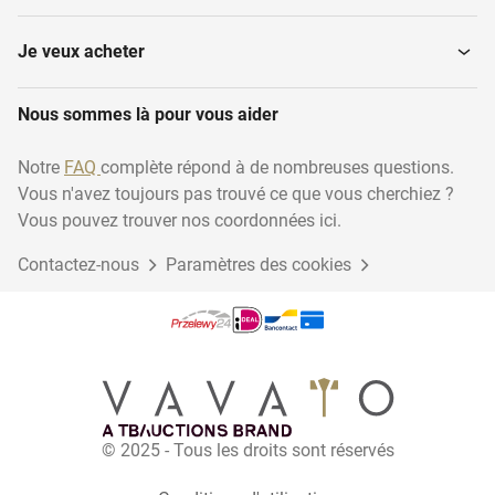
Livres et arts graphiques
Instruments de musique
Je veux acheter
Nous sommes là pour vous aider
Lingots d'or
Militaria
Notre
FAQ
complète répond à de nombreuses questions.
Vous n'avez toujours pas trouvé ce que vous cherchiez ?
Autres objets de
Appareils photo
collection
Vous pouvez trouver nos coordonnées ici.
Contactez-nous
Paramètres des cookies
Sports et films à
Sacs et portefeuilles
collectionner
© 2025 - Tous les droits sont réservés