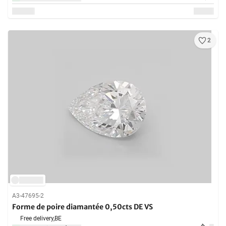
2
A3-47695-2
Forme de poire diamantée 0,50cts DE VS
Free delivery,
BE