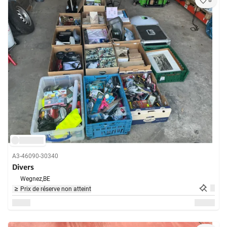
8
A3-46090-30340
Divers
Wegnez,
BE
Prix de réserve non atteint