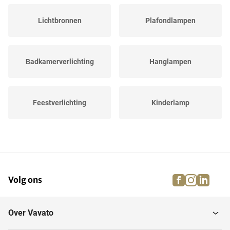
Lichtbronnen
Plafondlampen
Badkamerverlichting
Hanglampen
Feestverlichting
Kinderlamp
Bureaulamp
Noodverlichting
facebook
instagra
linke
pi
Volg ons
Spots
Wandlampen
Over Vavato
LED panelen
Lampenkappen en-voeten