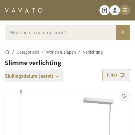
Startpagina
Zoekbalk
Startpagina
Categorieën
Wonen & slapen
Verlichting
Slimme verlichting
Filter
Sluitingsdatum (eerst)