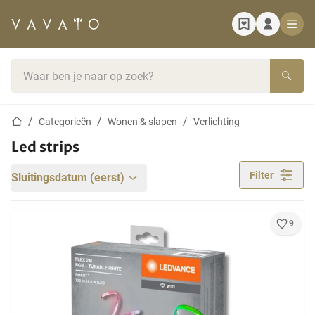
Startpagina
Zoekbalk
Startpagina
Categorieën
Wonen & slapen
Verlichting
Led strips
Filter
Sluitingsdatum (eerst)
9