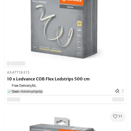
A3-47718-315
10 x Ledvance COB Flex Ledstrips 500 cm
Free Delivery,
NL
Geen minimumprijs
11