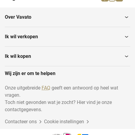
Noodverlichting
Spots
Over Vavato
Wandlampen
LED panelen
Ik wil verkopen
Lampenkappen en-voeten
Keukenverlichting
Ik wil kopen
Wij zijn er om te helpen
Vloerlampen
Tafellampen
Onze uitgebreide
FAQ
geeft een antwoord op heel wat
vragen.
Schakelaars en dimmers
Nachtlampen
Toch niet gevonden wat je zocht? Hier vind je onze
contactgegevens.
Contacteer ons
Cookie instellingen