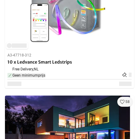
A3-47718-312
10 x Ledvance Smart Ledstrips
Free Delivery,
NL
Geen minimumprijs
58