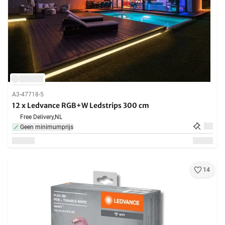
A3-47718-5
12 x Ledvance RGB+W Ledstrips 300 cm
Free Delivery,
NL
Geen minimumprijs
14