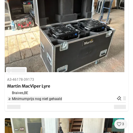
A3-46178-39173
Martin MacViper Lyre
Braives,
BE
Minimumprijs nog niet gehaald
3