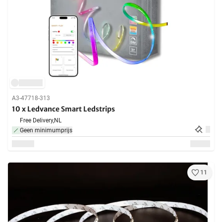
A3-47718-313
10 x Ledvance Smart Ledstrips
Free Delivery,
NL
Geen minimumprijs
11