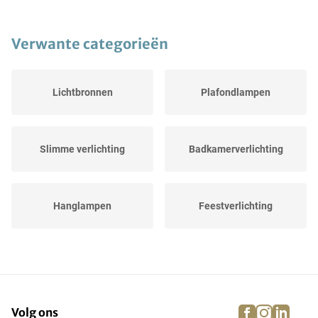
Verwante categorieën
Lichtbronnen
Plafondlampen
Slimme verlichting
Badkamerverlichting
Hanglampen
Feestverlichting
Kinderlamp
Bureaulamp
facebook
instagra
linke
pi
Volg ons