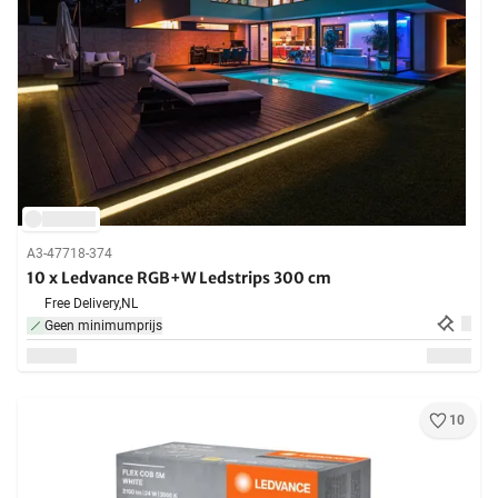
A3-47718-374
10 x Ledvance RGB+W Ledstrips 300 cm
Free Delivery,
NL
Geen minimumprijs
10