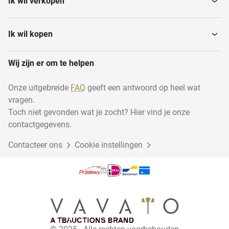
Ik wil verkopen
Passpiegels
Kledingrekken
Ik wil kopen
Wij zijn er om te helpen
Presentatievitrines
Kledinghangers
Onze uitgebreide
FAQ
geeft een antwoord op heel wat
vragen.
Winkelwagens
Winkelmandjes en -karren
Toch niet gevonden wat je zocht? Hier vind je onze
contactgegevens.
Contacteer ons
Winkelstellingen
Cookie instellingen
Stapelmanden
Paskamers
Confectiebeugels
POS-systemen