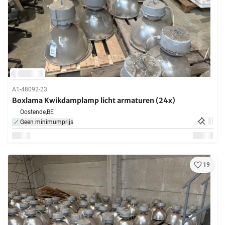
A1-48092-23
Boxlama Kwikdamplamp licht armaturen (24x)
Oostende,
BE
Geen minimumprijs
19