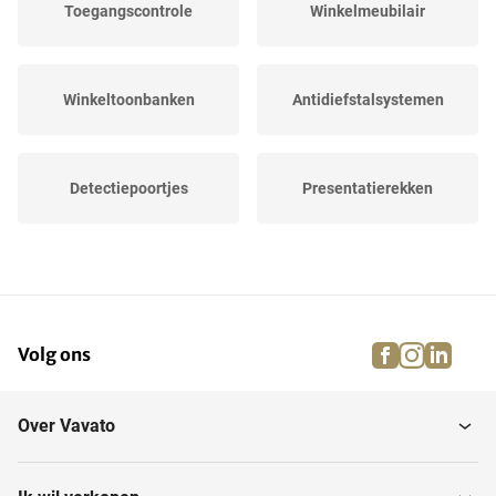
Toegangscontrole
Winkelmeubilair
Winkeltoonbanken
Antidiefstalsystemen
Detectiepoortjes
Presentatierekken
Overige winkelinventaris
Pinautomaten
facebook
instagra
linke
pi
Volg ons
Partij kleding
Paspoppen
Over Vavato
Bonnenprinters
Kassa's