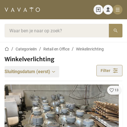
Startpagina
Zoekbalk
Startpagina
Categorieën
Retail en Office
Winkelinrichting
Winkelverlichting
Filter
Sluitingsdatum (eerst)
13