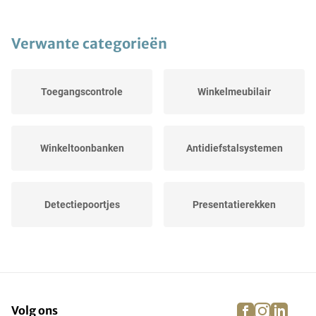
Verwante categorieën
Toegangscontrole
Winkelmeubilair
Winkeltoonbanken
Antidiefstalsystemen
Detectiepoortjes
Presentatierekken
Winkelverlichting
Overige winkelinventaris
facebook
instagra
linke
pi
Volg ons