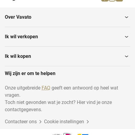
Pinautomaten
Partij kleding
Over Vavato
Paspoppen
Bonnenprinters
Ik wil verkopen
Kassa's
Passpiegels
Ik wil kopen
Wij zijn er om te helpen
Kledingrekken
Presentatievitrines
Onze uitgebreide
FAQ
geeft een antwoord op heel wat
vragen.
Winkelwagens
Winkelmandjes en -karren
Toch niet gevonden wat je zocht? Hier vind je onze
contactgegevens.
Contacteer ons
Winkelstellingen
Cookie instellingen
Stapelmanden