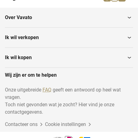
Winkels
Estate
Over Vavato
Showroom
Bedrijfsgebouwen
Ik wil verkopen
Bedrijfsgebouw met
Bedrijfsruimte
woning
Ik wil kopen
Wij zijn er om te helpen
Hotels
Bedrijfswoning
Onze uitgebreide
FAQ
geeft een antwoord op heel wat
vragen.
Overig commercieel
Praktijkruimte
onroerend goed
Toch niet gevonden wat je zocht? Hier vind je onze
contactgegevens.
Contacteer ons
Woon / werk
Cookie instellingen
Herontwikkelingslocatie