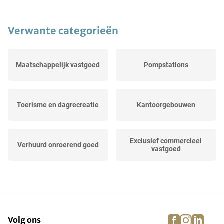
Verwante categorieën
Maatschappelijk vastgoed
Pompstations
Toerisme en dagrecreatie
Kantoorgebouwen
Exclusief commercieel
Verhuurd onroerend goed
vastgoed
Catering onroerend
Ligplaatsen
goed/horeca
facebook
instagra
linke
pi
Volg ons
Exclusive Holiday Real