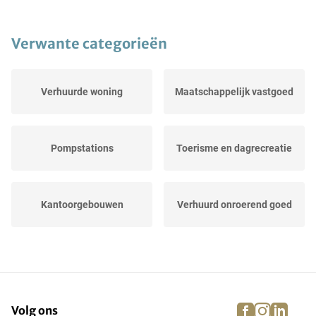
Verwante categorieën
Verhuurde woning
Maatschappelijk vastgoed
Pompstations
Toerisme en dagrecreatie
Kantoorgebouwen
Verhuurd onroerend goed
Exclusief commercieel
Catering onroerend
vastgoed
goed/horeca
facebook
instagra
linke
pi
Volg ons