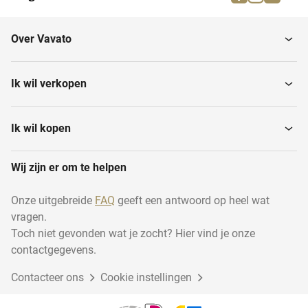
Ligplaatsen
Winkels
Over Vavato
Exclusive Holiday Real
Showroom
Estate
Ik wil verkopen
Bedrijfsgebouwen
Bedrijfsruimte
Ik wil kopen
Bedrijfsgebouw met
Wij zijn er om te helpen
Hotels
woning
Onze uitgebreide
FAQ
geeft een antwoord op heel wat
vragen.
Bedrijfswoning
Praktijkruimte
Toch niet gevonden wat je zocht? Hier vind je onze
contactgegevens.
Contacteer ons
Woon / werk
Cookie instellingen
Herontwikkelingslocatie