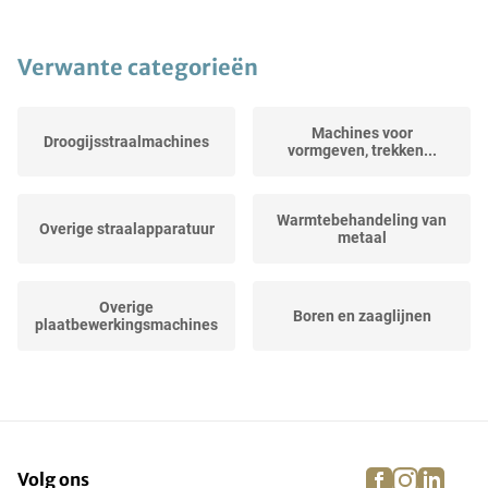
Verwante categorieën
Machines voor
Droogijsstraalmachines
vormgeven, trekken...
Warmtebehandeling van
Overige straalapparatuur
metaal
Overige
Boren en zaaglijnen
plaatbewerkingsmachines
Machines voor het
Draaiende
spinnen van...
transfermachines
facebook
instagra
linke
pi
Volg ons
Diverse