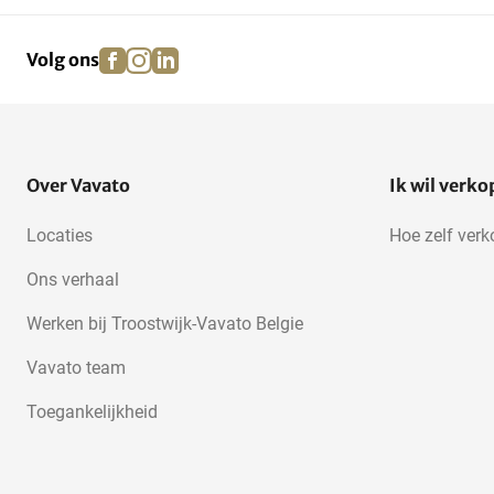
facebook
instagram
linkedin
pinterest
Volg ons
Over Vavato
Ik wil verk
Locaties
Hoe zelf ver
Ons verhaal
Werken bij Troostwijk-Vavato Belgie
Vavato team
Toegankelijkheid