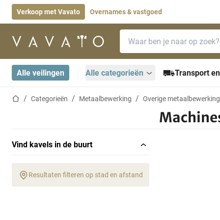
Verkoop met Vavato
Overnames & vastgoed
Zoekbalk
Startpagina
Alle veilingen
Alle categorieën
Transport en
Startpagina
Categorieën
Metaalbewerking
Overige metaalbewerkin
Machines
Vind kavels in de buurt
Resultaten filteren op stad en afstand