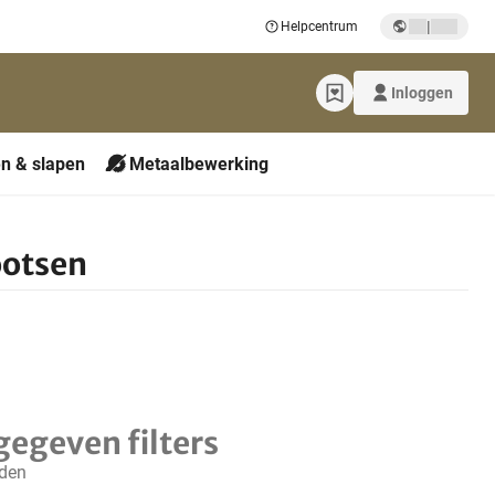
|
Helpcentrum
Inloggen
n & slapen
Metaalbewerking
ootsen
gegeven filters
nden