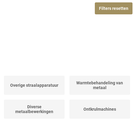
Filters resetten
Warmtebehandeling van
Overige straalapparatuur
metaal
Diverse
Ontkrulmachines
metaalbewerkingen