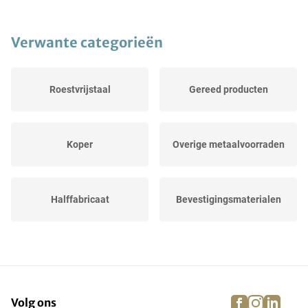
Verwante categorieën
Roestvrijstaal
Gereed producten
Koper
Overige metaalvoorraden
Halffabricaat
Bevestigingsmaterialen
Reservedelen
Staal
facebook
instagra
linke
pi
Volg ons