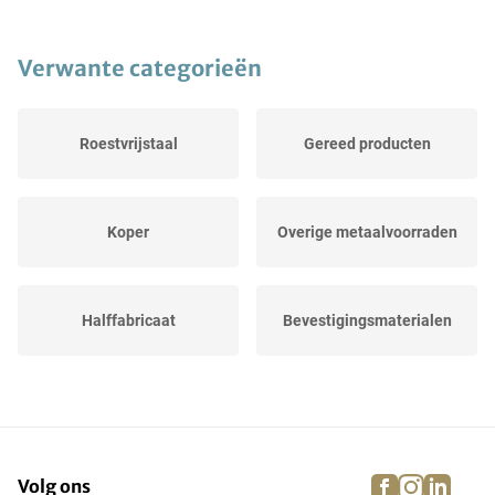
Verwante categorieën
Roestvrijstaal
Gereed producten
Koper
Overige metaalvoorraden
Halffabricaat
Bevestigingsmaterialen
Plaatstaal
Reservedelen
facebook
instagra
linke
pi
Volg ons