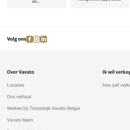
en...
facebook
instagram
linkedin
pinterest
Volg ons
Over Vavato
Ik wil verk
Locaties
Hoe zelf ver
Ons verhaal
Werken bij Troostwijk-Vavato Belgie
Vavato team