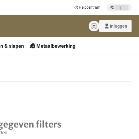
|
Helpcentrum
Inloggen
n & slapen
Metaalbewerking
gegeven filters
nden