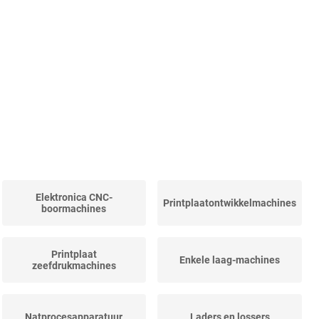
Elektronica CNC-
Printplaatontwikkelmachines
boormachines
Printplaat
Enkele laag-machines
zeefdrukmachines
Natprocesapparatuur
Laders en lossers