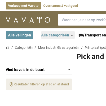
Verkoop met Vavato
Overnames & vastgoed
Zoekbalk
Startpagina
Alle veilingen
Alle categorieën
Transport en
Startpagina
Categorieën
Meer industriële categorieën
Printplaat (pcb
Pick and
Vind kavels in de buurt
Resultaten filteren op stad en afstand