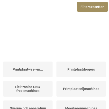
Filters resetten
Printplaatwas- en...
Printplaatdrogers
Elektronica CNC-
Printplaatsnijmachines
freesmachines
Overige pcb apparatuur
Meerlagenmachines