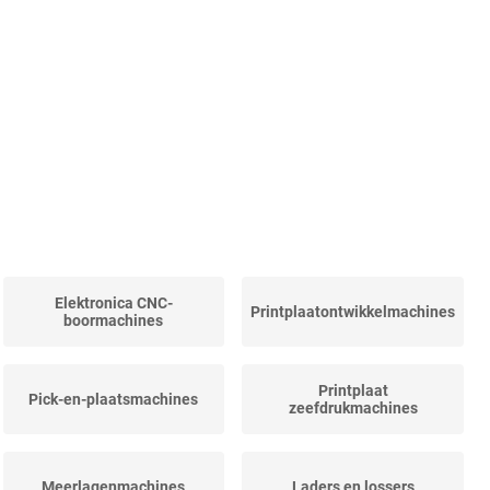
Elektronica CNC-
Printplaatontwikkelmachines
boormachines
Printplaat
Pick-en-plaatsmachines
zeefdrukmachines
Meerlagenmachines
Laders en lossers