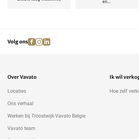
en...
facebook
instagram
linkedin
pinterest
Volg ons
Over Vavato
Ik wil verk
Locaties
Hoe zelf ver
Ons verhaal
Werken bij Troostwijk-Vavato Belgie
Vavato team