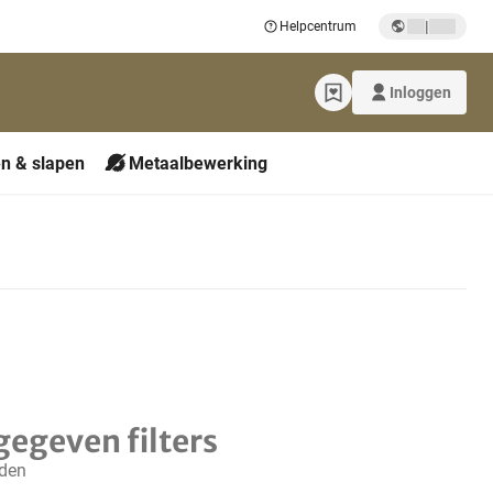
|
Helpcentrum
Inloggen
n & slapen
Metaalbewerking
gegeven filters
nden