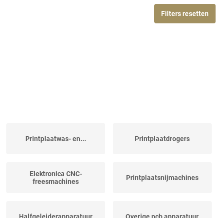
Filters resetten
Printplaatwas- en...
Printplaatdrogers
Elektronica CNC-
Printplaatsnijmachines
freesmachines
Halfgeleiderapparatuur
Overige pcb apparatuur