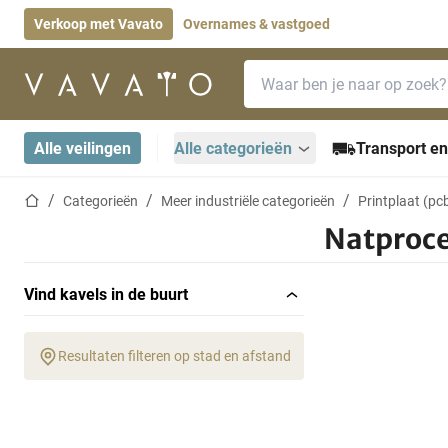
Verkoop met Vavato
Overnames & vastgoed
Zoekbalk
Startpagina
Alle veilingen
Alle categorieën
Transport en
Startpagina
Categorieën
Meer industriële categorieën
Printplaat (pcb
Natproc
Vind kavels in de buurt
Resultaten filteren op stad en afstand