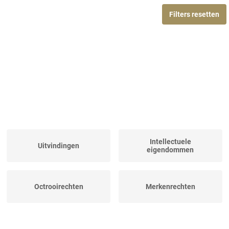
Filters resetten
Intellectuele
Uitvindingen
eigendommen
Octrooirechten
Merkenrechten