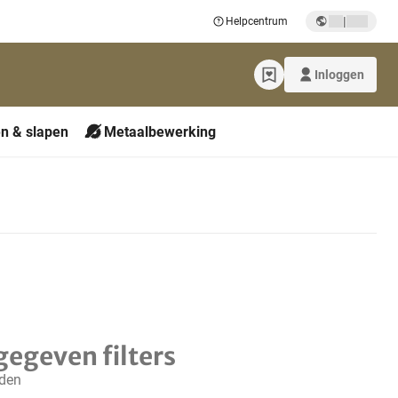
|
Helpcentrum
Inloggen
n & slapen
Metaalbewerking
gegeven filters
nden