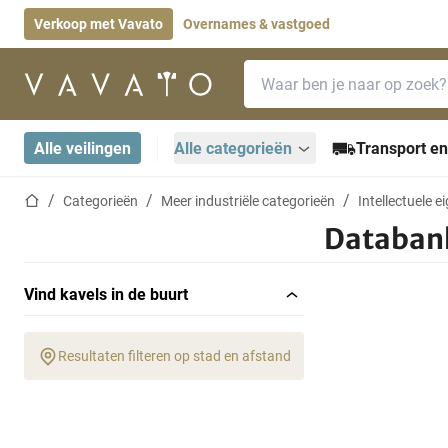
Verkoop met Vavato
Overnames & vastgoed
Zoekbalk
Startpagina
Alle veilingen
Alle categorieën
Transport en
Startpagina
Categorieën
Meer industriële categorieën
Intellectuele 
Databan
Vind kavels in de buurt
Resultaten filteren op stad en afstand