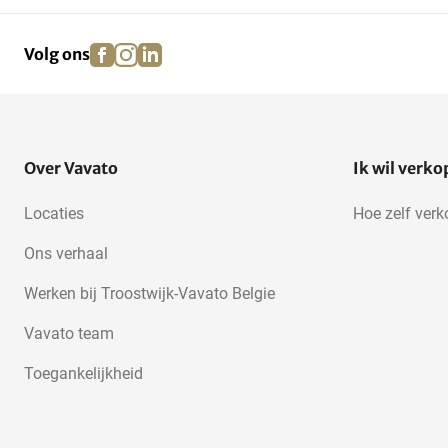
facebook
instagram
linkedin
pinterest
Volg ons
Over Vavato
Ik wil verk
Locaties
Hoe zelf ver
Ons verhaal
Werken bij Troostwijk-Vavato Belgie
Vavato team
Toegankelijkheid