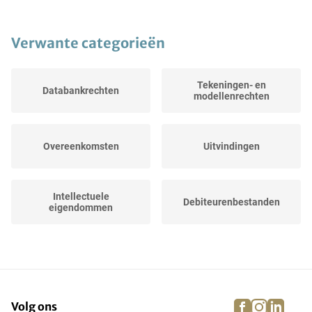
Verwante categorieën
Tekeningen- en
Databankrechten
modellenrechten
Overeenkomsten
Uitvindingen
Intellectuele
Debiteurenbestanden
eigendommen
Domeinnamen
Websites
facebook
instagra
linke
pi
Volg ons