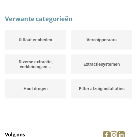
Verwante categorieën
Uitlaat eenheden
Versnipperaars
Diverse extractie,
Extractiesystemen
verkleining en...
Hout drogen
Filter afzuiginstallaties
Briketeermachines
Ventilatiekanalen
facebook
instagra
linke
pi
Volg ons