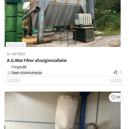
A1-48708-9
A.G.Mat Filter afzuiginstallatie
Forges,
BE
Geen minimumprijs
49