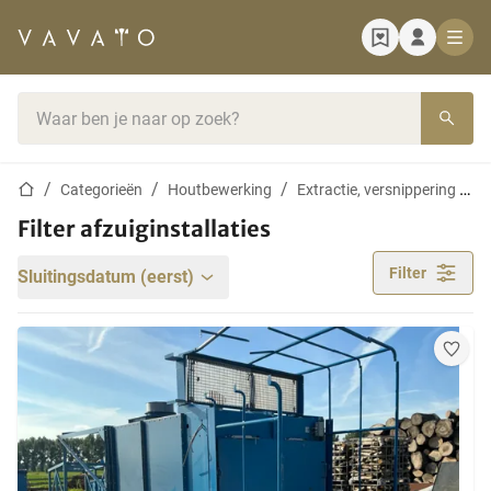
Startpagina
Zoekbalk
Startpagina
Categorieën
Houtbewerking
Extractie, versnippering & drogen
Filter afzuiginstallaties
Filter
Sluitingsdatum (eerst)