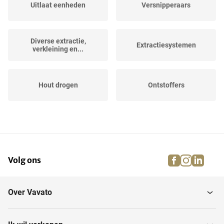
Uitlaat eenheden
Versnipperaars
Diverse extractie,
Extractiesystemen
verkleining en...
Hout drogen
Ontstoffers
Briketeermachines
Ventilatiekanalen
facebook
instagra
linke
pi
Volg ons
Over Vavato