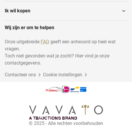
Voorinstelapparaten
Micrometers
Ik wil kopen
Wij zijn er om te helpen
Meetmicroscopen
Meetarmen
Onze uitgebreide
FAQ
geeft een antwoord op heel wat
vragen.
Eindmatensets
3d-meetmachines
Toch niet gevonden wat je zocht? Hier vind je onze
contactgegevens.
Contacteer ons
Digitale hoogtemeters
Cookie instellingen
Driepuntsbinnenmaatmicrometers
Vochtigheidsmeters
Hardheidtesters
Vlaktafels
Digitale schuifmaten
© 2025 - Alle rechten voorbehouden