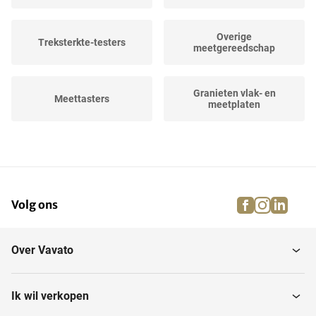
Overige
Treksterkte-testers
meetgereedschap
Granieten vlak- en
Meettasters
meetplaten
Meetklokken
Afstandsmeters
facebook
instagra
linke
pi
Volg ons
Hoogtemeters
Binnenmaatmicrometers
Over Vavato
Schuifmaten
Buitenmaatmicrometers
Ik wil verkopen