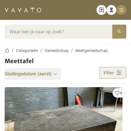
Startpagina
Zoekbalk
Startpagina
Categorieën
Gereedschap
Meetgereedschap
Meettafel
Filter
Sluitingsdatum (eerst)
6