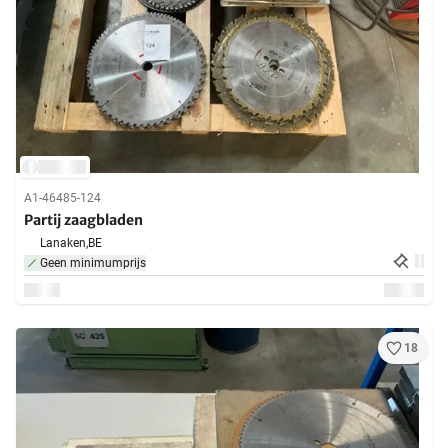
A1-46485-124
Partij zaagbladen
Lanaken,
BE
Geen minimumprijs
18