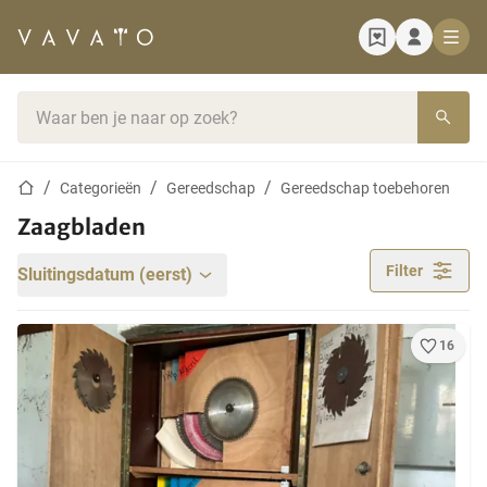
Startpagina
Zoekbalk
Startpagina
Categorieën
Gereedschap
Gereedschap toebehoren
Zaagbladen
Filter
Sluitingsdatum (eerst)
16