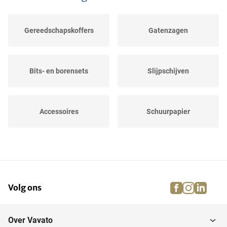
Gereedschapskoffers
Gatenzagen
Bits- en borensets
Slijpschijven
Accessoires
Schuurpapier
Frezen
Accessoires
facebook
instagra
linke
pi
Volg ons
Verlengkabelhaspels en -
snoeren
Over Vavato