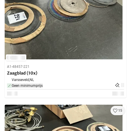
A1-48457-221
Zaagblad (10x)
Varsseveld,
NL
Geen minimumprijs
15