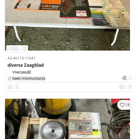
A3-46173-11041
diverse Zaagblad
Vlierzele,
BE
Geen minimumprijs
15