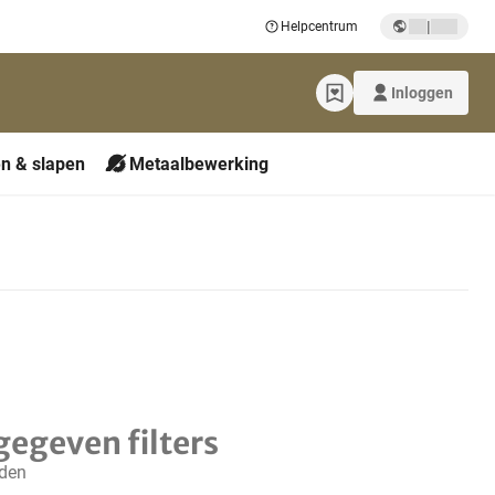
|
Helpcentrum
Inloggen
n & slapen
Metaalbewerking
gegeven filters
nden