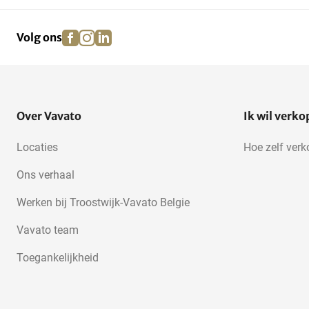
facebook
instagram
linkedin
pinterest
Volg ons
Over Vavato
Ik wil verk
Locaties
Hoe zelf ver
Ons verhaal
Werken bij Troostwijk-Vavato Belgie
Vavato team
Toegankelijkheid