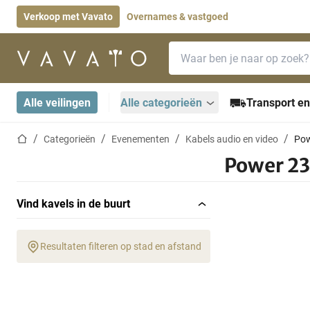
Verkoop met Vavato
Overnames & vastgoed
Zoekbalk
Startpagina
Alle veilingen
Alle categorieën
Transport en
Startpagina
Categorieën
Evenementen
Kabels audio en video
Pow
Power 2
Vind kavels in de buurt
Resultaten filteren op stad en afstand