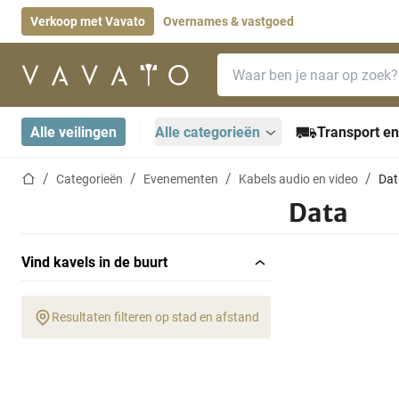
Verkoop met Vavato
Overnames & vastgoed
Zoekbalk
Startpagina
Alle veilingen
Alle categorieën
Transport en
Startpagina
Categorieën
Evenementen
Kabels audio en video
Dat
Data
Vind kavels in de buurt
Resultaten filteren op stad en afstand