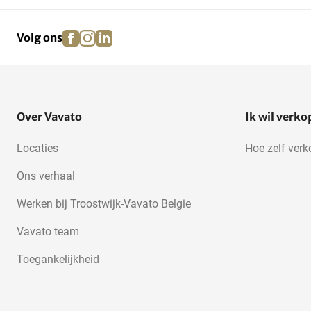
facebook
instagram
linkedin
pinterest
Volg ons
Over Vavato
Ik wil verk
Locaties
Hoe zelf ver
Ons verhaal
Werken bij Troostwijk-Vavato Belgie
Vavato team
Toegankelijkheid