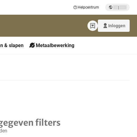
|
Helpcentrum
Inloggen
n & slapen
Metaalbewerking
gegeven filters
nden