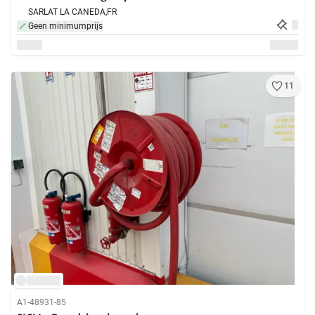
SARLAT LA CANEDA,
FR
Geen minimumprijs
11
A1-48931-85