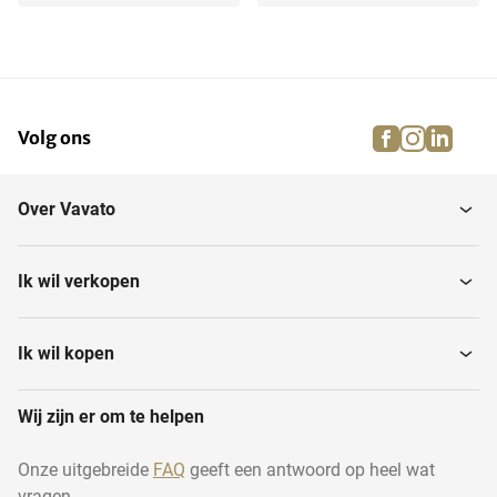
Brandslanghaspels
Alarmsystemen
facebook
instagra
linke
pi
Volg ons
Blusdekens
Overige brand- en...
Over Vavato
Ik wil verkopen
Ik wil kopen
Wij zijn er om te helpen
Onze uitgebreide
FAQ
geeft een antwoord op heel wat
vragen.