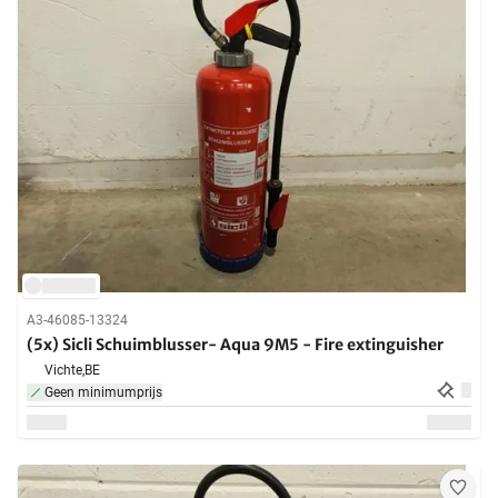
A3-46085-13324
(5x) Sicli Schuimblusser- Aqua 9M5 - Fire extinguisher
Vichte,
BE
Geen minimumprijs