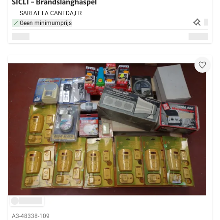
SICLI - Brandslanghaspel
SARLAT LA CANEDA,
FR
Geen minimumprijs
A3-48338-109