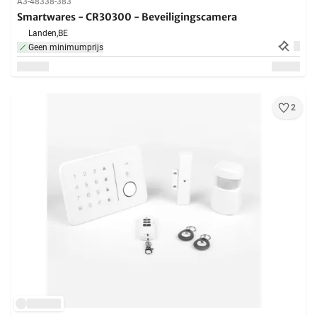
A3-48338-383
Smartwares - CR30300 - Beveiligingscamera
Landen,
BE
Geen minimumprijs
2