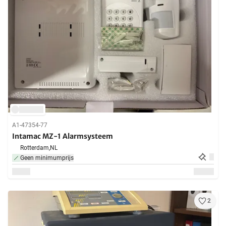
A1-47354-77
Intamac MZ-1 Alarmsysteem
Rotterdam,
NL
Geen minimumprijs
2