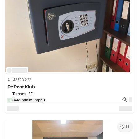
A1-48623-222
De Raat Kluis
Turnhout,
BE
Geen minimumprijs
11