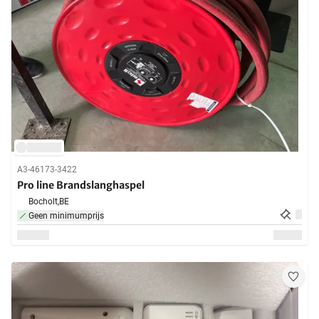
A3-46173-3422
Pro line Brandslanghaspel
Bocholt,
BE
Geen minimumprijs