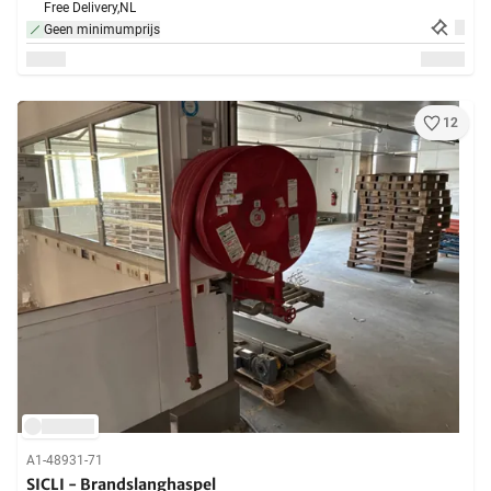
Free Delivery,
NL
Geen minimumprijs
12
A1-48931-71
SICLI - Brandslanghaspel