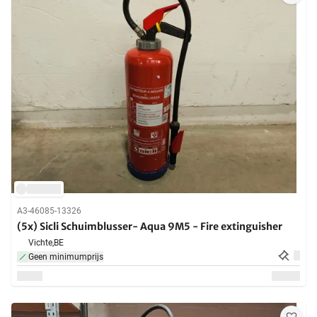
A3-46085-13326
(5x) Sicli Schuimblusser- Aqua 9M5 - Fire extinguisher
Vichte,
BE
Geen minimumprijs