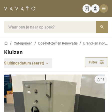
Startpagina
Zoekbalk
Startpagina
Categorieën
Doe-het-zelf en Renovatie
Brand- en inbraakbeveiliging
Kluizen
Filter
Sluitingsdatum (eerst)
19