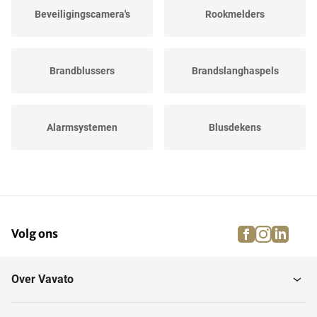
Beveiligingscamera's
Rookmelders
Brandblussers
Brandslanghaspels
Alarmsystemen
Blusdekens
Overige brand- en...
facebook
instagra
linke
pi
Volg ons
Over Vavato