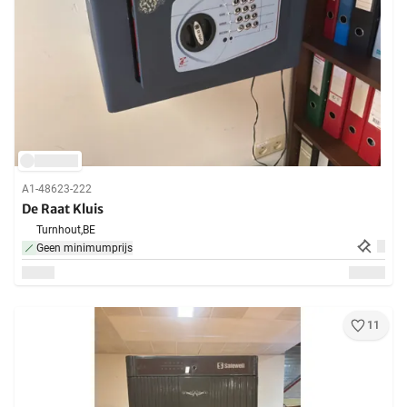
A1-48623-222
De Raat Kluis
Turnhout,
BE
Geen minimumprijs
11