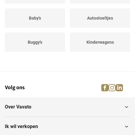
Baby's
Autostoeltjes
Buggy's
Kinderwagens
Kinderzitjes
Kinderzitjes
facebook
instagra
linke
pi
Volg ons
Loopstoelen
Over Vavato
Ik wil verkopen