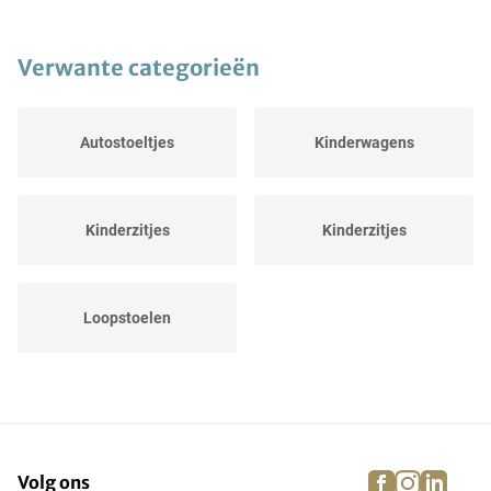
Verwante categorieën
Autostoeltjes
Kinderwagens
Kinderzitjes
Kinderzitjes
Loopstoelen
facebook
instagra
linke
pi
Volg ons