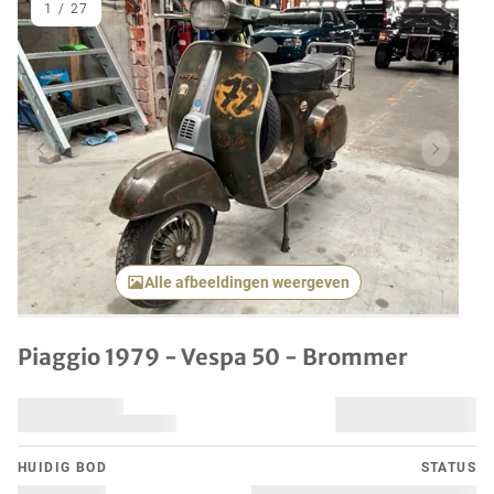
1
/
27
Vorig item
Volgend
Alle afbeeldingen weergeven
Piaggio 1979 - Vespa 50 - Brommer
HUIDIG ​​BOD
STATUS