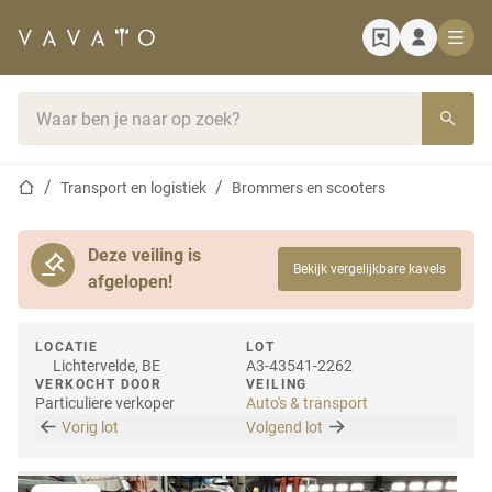
Startpagina
Zoekbalk
Startpagina
Transport en logistiek
Brommers en scooters
Deze veiling is
Bekijk vergelijkbare kavels
afgelopen!
LOCATIE
LOT
Lichtervelde, BE
A3-43541-2262
VERKOCHT DOOR
VEILING
Particuliere verkoper
Auto's & transport
Vorig lot
Volgend lot