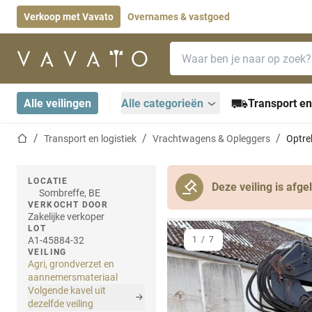
Verkoop met Vavato
Overnames & vastgoed
Zoekbalk
Startpagina
Alle veilingen
Alle categorieën
Transport en
Startpagina
Transport en logistiek
Vrachtwagens & Opleggers
Optre
LOCATIE
Deze veiling is afge
Sombreffe, BE
VERKOCHT DOOR
Zakelijke verkoper
LOT
A1-45884-32
1
/
7
VEILING
Agri, grondverzet en
aannemersmateriaal
Volgende kavel uit
dezelfde veiling