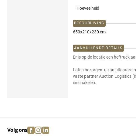
Hoeveelheid
BESCHRIJVING
650x210x230 cm
AANVULLENDE DETAILS
Er is op de locatie een heftruck a
Laten bezorgen: u kan uiteraard o
vaste partner Auction Logistics (
inschakelen.
facebook
instagram
linkedin
pinterest
Volg ons