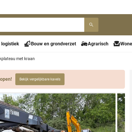
 logistiek
Bouw en grondverzet
Agrarisch
Wone
kplateau met kraan
lopen!
Bekijk vergelijkbare kavels