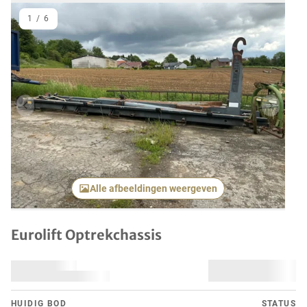
1
/
6
Vorig item
Volgend
Alle afbeeldingen weergeven
Eurolift Optrekchassis
HUIDIG ​​BOD
STATUS