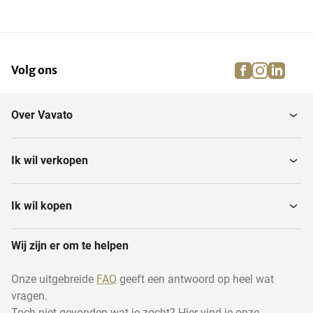
facebook
instagra
linke
pi
Volg ons
Over Vavato
Ik wil verkopen
Ik wil kopen
Wij zijn er om te helpen
Onze uitgebreide
FAQ
geeft een antwoord op heel wat
vragen.
Toch niet gevonden wat je zocht? Hier vind je onze