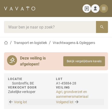
Startpagina
Zoekbalk
Startpagina
Transport en logistiek
Vrachtwagens & Opleggers
Deze veiling is
Bekijk vergelijkbare kavels
afgelopen!
LOCATIE
LOT
Sombreffe, BE
A1-45884-28
VERKOCHT DOOR
VEILING
Zakelijke verkoper
Agri, grondverzet en
aannemersmateriaal
Vorig lot
Volgend lot