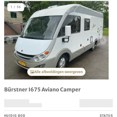
1
/
56
Vorig item
Volgend
Alle afbeeldingen weergeven
Bürstner I675 Aviano Camper
HUIDIG ​​BOD
STATUS