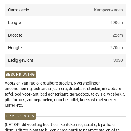
Carrosserie
Kampeerwagen
Lengte
690
cm
Breedte
22
cm
Hoogte
270
cm
Ledig gewicht
3030
BESCHRIJVING
Voorzien van radio, draaibare stoelen, 6 versnellingen,
airconditioning, achteruitrijcamera, draaibare stoelen, inklapbare
tafel, bed voorkant, bed achterkant, garagebox, televisie, wasbak, 3
pits fornuis, zonnepanelen, douche, toilet, koelkast met vriezer,
luiffel, etc.
OPMERKINGEN
(LET OP! dit voertuig heeft een kenteken registratie, bij afhalen
dient u dit ter plaatste bij een derde partij te naam te stellen of te