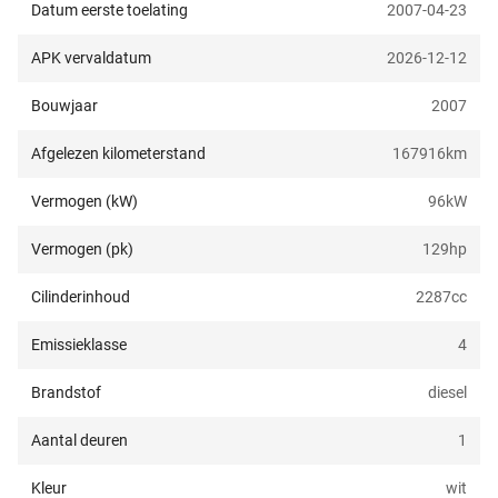
Datum eerste toelating
2007-04-23
APK vervaldatum
2026-12-12
Bouwjaar
2007
Afgelezen kilometerstand
167916
km
Vermogen (kW)
96
kW
Vermogen (pk)
129
hp
Cilinderinhoud
2287
cc
Emissieklasse
4
Brandstof
diesel
Aantal deuren
1
Kleur
wit