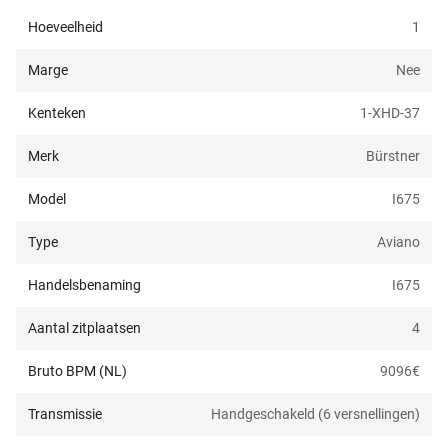
Hoeveelheid
1
Marge
Nee
Kenteken
1-XHD-37
Merk
Bürstner
Model
I675
Type
Aviano
Handelsbenaming
I675
Aantal zitplaatsen
4
Bruto BPM (NL)
9096
€
Transmissie
Handgeschakeld (6 versnellingen)