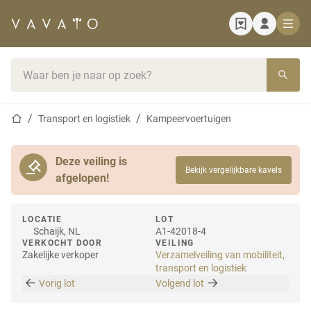
Startpagina
Zoekbalk
Startpagina
Transport en logistiek
Kampeervoertuigen
Deze veiling is
Bekijk vergelijkbare kavels
afgelopen!
LOCATIE
LOT
Schaijk, NL
A1-42018-4
VERKOCHT DOOR
VEILING
Zakelijke verkoper
Verzamelveiling van mobiliteit,
transport en logistiek
Vorig lot
Volgend lot