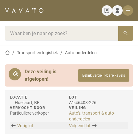
Startpagina
Zoekbalk
Startpagina
Transport en logistiek
Auto-onderdelen
Deze veiling is
Bekijk vergelijkbare kavels
afgelopen!
LOCATIE
LOT
Hoeilaart, BE
A1-46403-226
VERKOCHT DOOR
VEILING
Particuliere verkoper
Auto's, transport & auto-
onderdelen
Vorig lot
Volgend lot