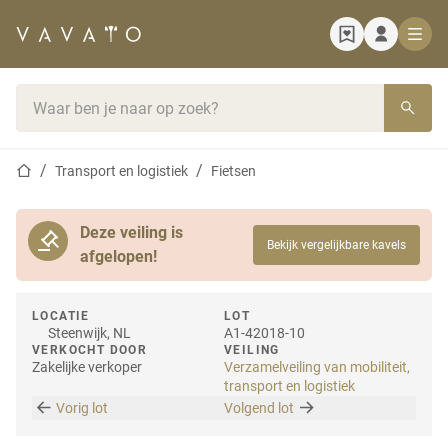
Startpagina
Zoekbalk
Startpagina
Transport en logistiek
Fietsen
Deze veiling is
Bekijk vergelijkbare kavels
afgelopen!
LOCATIE
LOT
Steenwijk, NL
A1-42018-10
VERKOCHT DOOR
VEILING
Zakelijke verkoper
Verzamelveiling van mobiliteit,
transport en logistiek
Vorig lot
Volgend lot