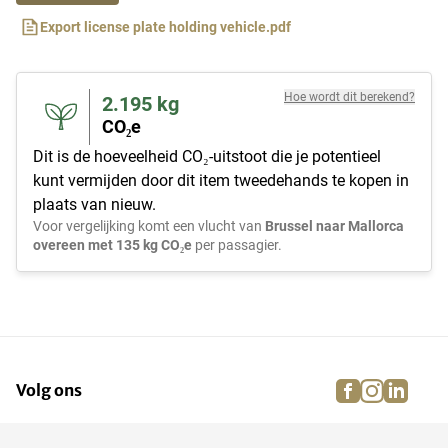
Export license plate holding vehicle.pdf
Hoe wordt dit berekend?
2.195
kg
CO₂e
Dit is de hoeveelheid CO₂-uitstoot die je potentieel
kunt vermijden door dit item tweedehands te kopen in
plaats van nieuw.
Voor vergelijking komt een vlucht van
Brussel naar Mallorca
overeen met 135 kg CO₂e
per passagier.
facebook
instagra
linke
pi
Volg ons