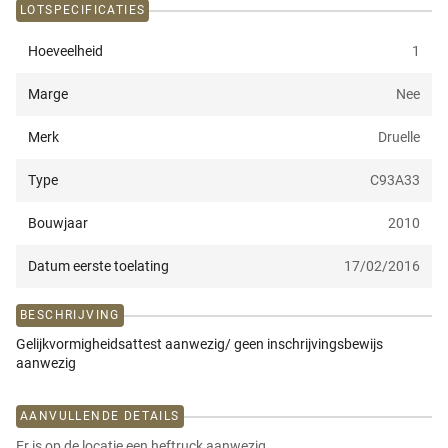
LOTSPECIFICATIES
Hoeveelheid
1
Marge
Nee
Merk
Druelle
Type
C93A33
Bouwjaar
2010
Datum eerste toelating
17/02/2016
BESCHRIJVING
Gelijkvormigheidsattest aanwezig/ geen inschrijvingsbewijs
aanwezig
AANVULLENDE DETAILS
Er is op de locatie een heftruck aanwezig.