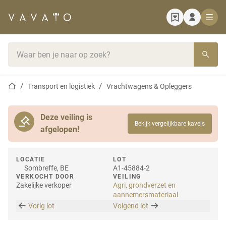
Startpagina
Zoekbalk
Startpagina
Transport en logistiek
Vrachtwagens & Opleggers
Deze veiling is
Bekijk vergelijkbare kavels
afgelopen!
LOCATIE
LOT
Sombreffe, BE
A1-45884-2
VERKOCHT DOOR
VEILING
Zakelijke verkoper
Agri, grondverzet en
aannemersmateriaal
Vorig lot
Volgend lot