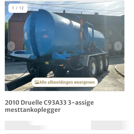
1
/
12
Vorig item
Volgend
Alle afbeeldingen weergeven
2010 Druelle C93A33 3-assige
mesttankoplegger