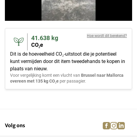
Hoe wordt dit berekend?
41.638
kg
CO₂e
Dit is de hoeveelheid CO₂-uitstoot die je potentieel
kunt vermijden door dit item tweedehands te kopen in
plaats van nieuw.
Voor vergelijking komt een vlucht van
Brussel naar Mallorca
overeen met 135 kg CO₂e
per passagier.
facebook
instagra
linke
pi
Volg ons