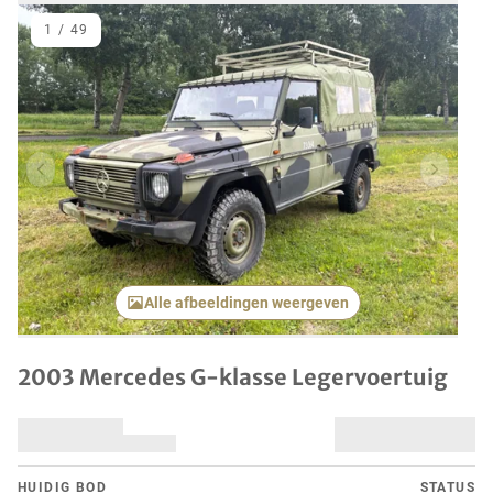
1
/
49
Vorig item
Volgend
Alle afbeeldingen weergeven
2003 Mercedes G-klasse Legervoertuig
HUIDIG ​​BOD
STATUS