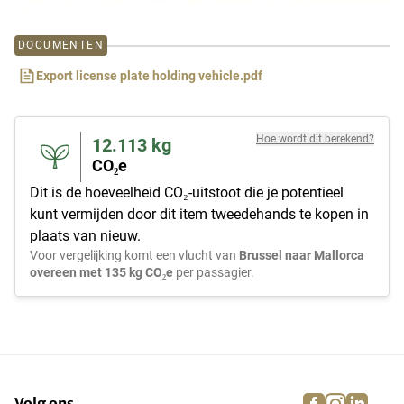
DOCUMENTEN
Export license plate holding vehicle.pdf
Hoe wordt dit berekend?
12.113
kg
CO₂e
Dit is de hoeveelheid CO₂-uitstoot die je potentieel
kunt vermijden door dit item tweedehands te kopen in
plaats van nieuw.
Voor vergelijking komt een vlucht van
Brussel naar Mallorca
overeen met 135 kg CO₂e
per passagier.
facebook
instagra
linke
pi
Volg ons