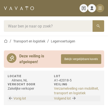
Startpagina
Zoekbalk
Startpagina
Transport en logistiek
Legervoertuigen
Deze veiling is
Bekijk vergelijkbare kavels
afgelopen!
LOCATIE
LOT
Almere, NL
A1-42018-5
VERKOCHT DOOR
VEILING
Zakelijke verkoper
Verzamelveiling van mobiliteit,
transport en logistiek
Vorig lot
Volgend lot