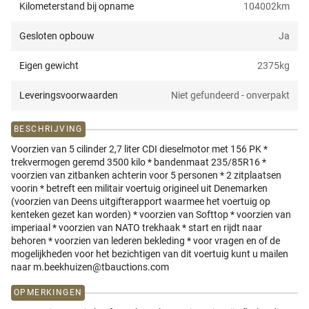
Kilometerstand bij opname
104002
km
Gesloten opbouw
Ja
Eigen gewicht
2375
kg
Leveringsvoorwaarden
Niet gefundeerd - onverpakt
BESCHRIJVING
Voorzien van 5 cilinder 2,7 liter CDI dieselmotor met 156 PK *
trekvermogen geremd 3500 kilo * bandenmaat 235/85R16 *
voorzien van zitbanken achterin voor 5 personen * 2 zitplaatsen
voorin * betreft een militair voertuig origineel uit Denemarken
(voorzien van Deens uitgifterapport waarmee het voertuig op
kenteken gezet kan worden) * voorzien van Softtop * voorzien van
imperiaal * voorzien van NATO trekhaak * start en rijdt naar
behoren * voorzien van lederen bekleding * voor vragen en of de
mogelijkheden voor het bezichtigen van dit voertuig kunt u mailen
naar m.beekhuizen@tbauctions.com
OPMERKINGEN