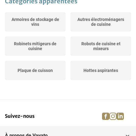
Catégories apparentées
Armoires de stockage de
Autres électroménagers
vins
de cuisine
Robinets mitigeurs de
Robots de cuisine et
cuisine
mixeurs
Plaque de cuisson
Hottes aspirantes
Mixeurs et centrifugeuses
Gourmet et grils
à jus
facebook
instagra
linke
pi
Suivez-nous
Grille-pain et machines
Friteuses pour l'horeca
à...
À propos de Vavato