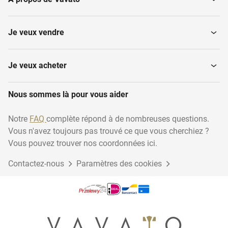
Pesage et mesure
Four à pain
Je veux vendre
Fours à micro-ondes et
Appareils de cuisson à la
fours
vapeur
Je veux acheter
Nous sommes là pour vous aider
Surgélateurs
Laves-vaisselle
Notre
FAQ
complète répond à de nombreuses questions.
Vous n'avez toujours pas trouvé ce que vous cherchiez ?
Frigorifiques
Poêles
Vous pouvez trouver nos coordonnées ici.
Contactez-nous
Paramètres des cookies