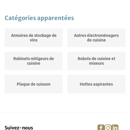
Catégories apparentées
Armoires de stockage de
Autres électroménagers
vins
de cuisine
Robinets mitigeurs de
Robots de cuisine et
cuisine
mixeurs
Plaque de cuisson
Hottes aspirantes
Mixeurs et centrifugeuses
Gourmet et grils
à jus
facebook
instagra
linke
pi
Suivez-nous
Grille-pain et machines