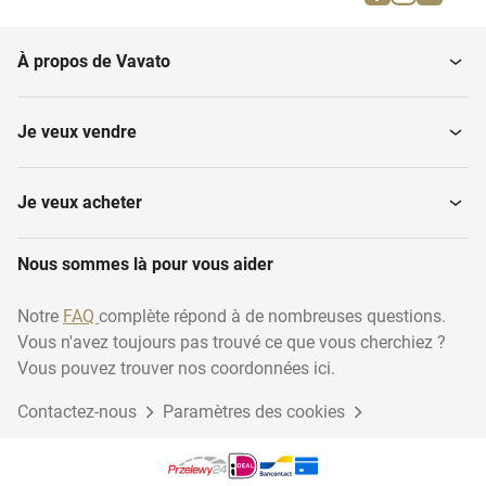
Friteuses pour l'horeca
à...
À propos de Vavato
Machines à café et
Four à pain
expresso
Je veux vendre
Fours à micro-ondes et
Appareils de cuisson à la
fours
vapeur
Je veux acheter
Nous sommes là pour vous aider
Surgélateurs
Laves-vaisselle
Notre
FAQ
complète répond à de nombreuses questions.
Vous n'avez toujours pas trouvé ce que vous cherchiez ?
Frigorifiques
Poêles
Vous pouvez trouver nos coordonnées ici.
Contactez-nous
Paramètres des cookies