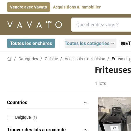
Vendre avec Vavato
Acquisitions & Immobilier
Barre de recherche
Page d'accueil
Toutes les enchères
Toutes les catégories
T
Page d'accueil
Catégories
Cuisine
Accessoires de cuisine
Friteuses 
Friteuses
1 lots
Countries
Belgique
(1)
Trouver des lots à proximité