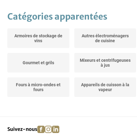
Catégories apparentées
Armoires de stockage de
Autres électroménagers
vins
de cuisine
Mixeurs et centrifugeuses
Gourmet et grils
à jus
Fours à micro-ondes et
Appareils de cuisson à la
fours
vapeur
facebook
instagram
linkedin
pinterest
Suivez-nous