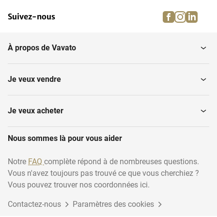
facebook
instagra
linke
pi
Suivez-nous
Machines à café et
Friteuses pour l'horeca
expresso
À propos de Vavato
Pesage et mesure
Four à pain
Je veux vendre
Fours à micro-ondes et
Appareils de cuisson à la
fours
vapeur
Je veux acheter
Nous sommes là pour vous aider
Surgélateurs
Laves-vaisselle
Notre
FAQ
complète répond à de nombreuses questions.
Vous n'avez toujours pas trouvé ce que vous cherchiez ?
Frigorifiques
Poêles
Vous pouvez trouver nos coordonnées ici.
Contactez-nous
Paramètres des cookies