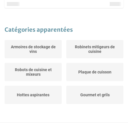
Catégories apparentées
Armoires de stockage de
Robinets mitigeurs de
vins
cuisine
Robots de cuisine et
Plaque de cuisson
mixeurs
Hottes aspirantes
Gourmet et grils
Mixeurs et centrifugeuses
Grille-pain et machines
à jus
à...