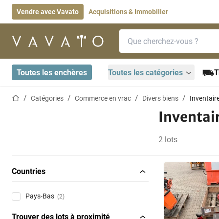
Vendre avec Vavato
Acquisitions & Immobilier
Barre de recherche
Page d'accueil
Toutes les enchères
Toutes les catégories
T
Page d'accueil
Catégories
Commerce en vrac
Divers biens
Inventair
Inventai
2 lots
Countries
Pays-Bas
(2)
Trouver des lots à proximité