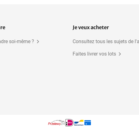
terrassement
transformation
Cuisine
Beauté et santé
dre
Je veux acheter
dre soi-même ?
Consultez tous les sujets de l'
Faites livrer vos lots