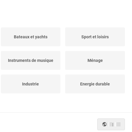
Bateaux et yachts
Sport et loisirs
Instruments de musique
Ménage
Industrie
Energie durable
Commerce de détail et
Autres
bureau
|
Outillage
Travail du métal