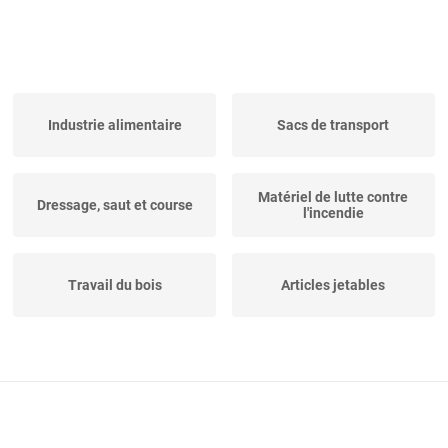
Industrie alimentaire
Sacs de transport
Matériel de lutte contre
Dressage, saut et course
l'incendie
Travail du bois
Articles jetables
Inventaire des écoles
Cyclisme
Construction et
Bricolage et