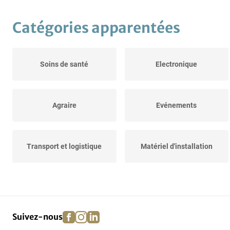
Catégories apparentées
Soins de santé
Electronique
Agraire
Evénements
Transport et logistique
Matériel d'installation
Accessoires pour animaux
Emballages cadeaux
facebook
instagram
linkedin
pinterest
Suivez-nous
Sanitaire et bien-être
Art et antiquités