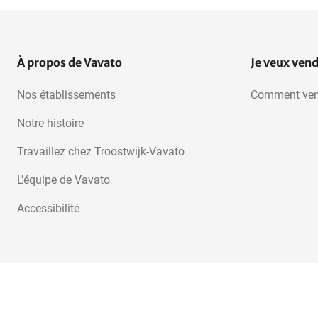
Jardin et terrasse
Habitat et sommeil
À propos de Vavato
Je veux ven
Nos établissements
Comment ven
Retour de marchandises
Notre histoire
Travaillez chez Troostwijk-Vavato
L'équipe de Vavato
Accessibilité