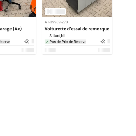
A1-39989-273
garage (4x)
Voiturette d’essai de remorque
Sittard,
NL
éserve
Pas de Prix de Réserve