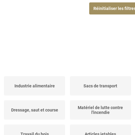
Réinitialiser les filtre
Industrie alimentaire
Sacs de transport
Matériel de lutte contre
Dressage, saut et course
l'incendie
Travail du bois
Articles jetables