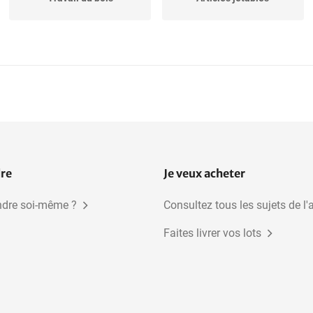
Inventaire du garage
Cyclisme
Construction et
Bricolage et
terrassement
transformation
Cuisine
Beauté et santé
dre
Je veux acheter
dre soi-même ?
Consultez tous les sujets de l'
Faites livrer vos lots