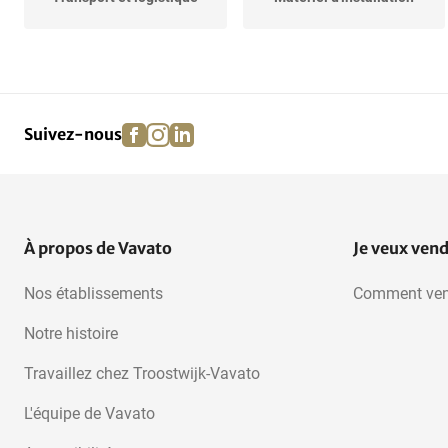
Accessoires pour animaux
Emballages cadeaux
facebook
instagram
linkedin
pinterest
Suivez-nous
Sanitaire et bien-être
Art et antiquités
Jardin et terrasse
Habitat et sommeil
À propos de Vavato
Je veux ven
Nos établissements
Comment ven
Retour de marchandises
Notre histoire
Travaillez chez Troostwijk-Vavato
L'équipe de Vavato