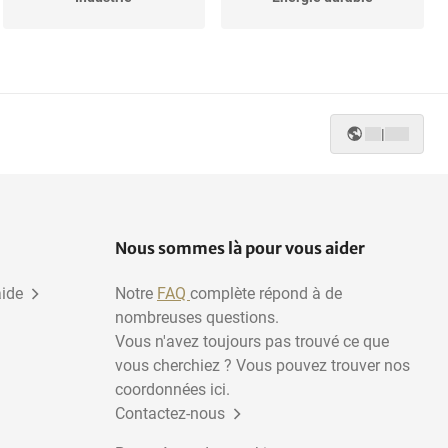
Commerce de détail et
Autres
bureau
|
Outillage
Travail du métal
Vêtements, chaussures,
Horeca
accessoires
Nous sommes là pour vous aider
aide
Notre
FAQ
complète répond à de
nombreuses questions.
Vous n'avez toujours pas trouvé ce que
vous cherchiez ? Vous pouvez trouver nos
coordonnées ici.
Contactez-nous