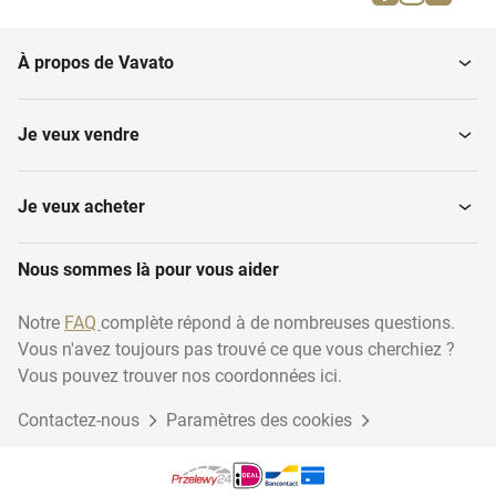
Instruments de musique
l'incendie
À propos de Vavato
Ménage
Transport et logistique
Je veux vendre
Matériel d'installation
Travail du bois
Je veux acheter
Nous sommes là pour vous aider
Articles jetables
Industrie
Notre
FAQ
complète répond à de nombreuses questions.
Vous n'avez toujours pas trouvé ce que vous cherchiez ?
Energie durable
Accessoires pour animaux
Vous pouvez trouver nos coordonnées ici.
Contactez-nous
Paramètres des cookies
Emballages cadeaux
Inventaire du garage