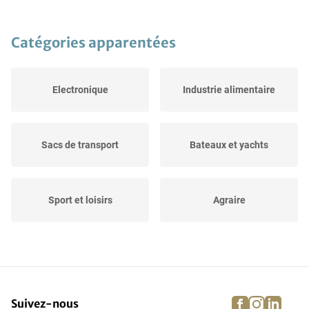
Catégories apparentées
Electronique
Industrie alimentaire
Sacs de transport
Bateaux et yachts
Sport et loisirs
Agraire
Evénements
Dressage, saut et course
facebook
instagra
linke
pi
Suivez-nous
Matériel de lutte contre